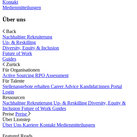
Kontakt
Medienmitteilungen
Über uns
Back
Nachhaltige Rekruiterung
Up- & Reskilling
Diversity, Equity & Inclusion
Future of Work
Guides
Zurück
Für Organisationen
Active Sourcing
RPO
Assessment
Für Talente
Stellenangebote erhalten
Career Advice
Kandidat:innen Portal
Login
Ressourcen
Nachhaltige Rekrutierung
Up- & Reskilling
Diversity, Equity &
Inclusion
Future of Work
Guides
Preise
Preise
Über Lionstep
Über Uns
Karriere
Kontakt
Medienmitteilungen
Featured Reads