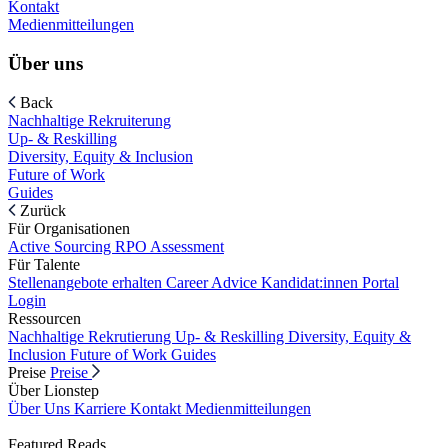
Kontakt
Medienmitteilungen
Über uns
Back
Nachhaltige Rekruiterung
Up- & Reskilling
Diversity, Equity & Inclusion
Future of Work
Guides
Zurück
Für Organisationen
Active Sourcing
RPO
Assessment
Für Talente
Stellenangebote erhalten
Career Advice
Kandidat:innen Portal
Login
Ressourcen
Nachhaltige Rekrutierung
Up- & Reskilling
Diversity, Equity &
Inclusion
Future of Work
Guides
Preise
Preise
Über Lionstep
Über Uns
Karriere
Kontakt
Medienmitteilungen
Featured Reads