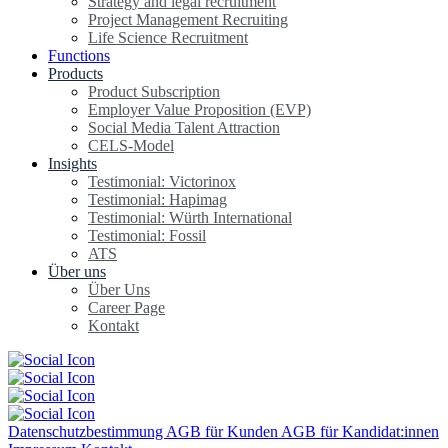
Strategy and legal recruitment
Project Management Recruiting
Life Science Recruitment
Functions
Products
Product Subscription
Employer Value Proposition (EVP)
Social Media Talent Attraction
CELS-Model
Insights
Testimonial: Victorinox
Testimonial: Hapimag
Testimonial: Würth International
Testimonial: Fossil
ATS
Über uns
Über Uns
Career Page
Kontakt
Datenschutzbestimmung
AGB für Kunden
AGB für Kandidat:innen